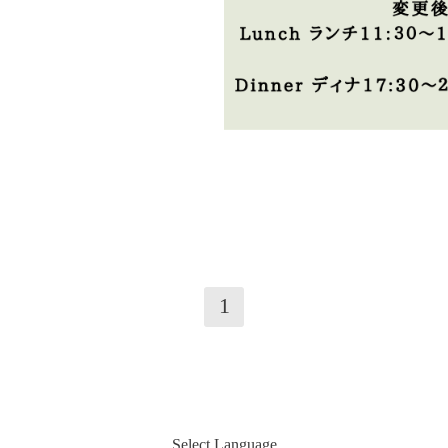
1
Select Language